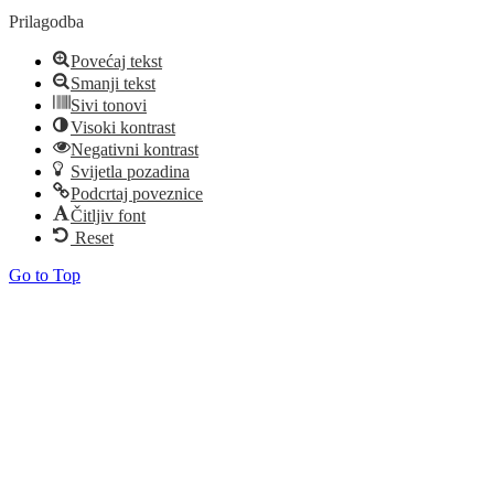
Prilagodba
Povećaj tekst
Smanji tekst
Sivi tonovi
Visoki kontrast
Negativni kontrast
Svijetla pozadina
Podcrtaj poveznice
Čitljiv font
Reset
Go to Top