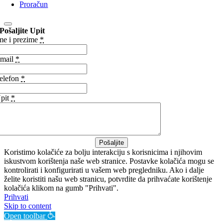
Proračun
Pošaljite Upit
me i prezime
*
mail
*
elefon
*
pit
*
Pošaljite
Koristimo kolačiće za bolju interakciju s korisnicima i njihovim
iskustvom korištenja naše web stranice. Postavke kolačića mogu se
kontrolirati i konfigurirati u vašem web pregledniku. Ako i dalje
želite koristiti našu web stranicu, potvrdite da prihvaćate korištenje
kolačića klikom na gumb "Prihvati".
Prihvati
Skip to content
Open toolbar