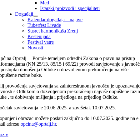
Med
Istarski proizvodi i specijaliteti
Događaji
Kalendar događaja – najave
Tuberfest Livade
Susret harmonikaša Zrenj
Kestenijada
Festival vatre
Novosti
pćina Oprtalj – Portole temeljem odredbi Zakona o pravu na pristup
nformacijama (NN 25/13, 85/15 i 69/22) provodi savjetovanje s javnoš
 postupku donošenja Odluke o dozvoljenom prekoračenju najviše
opuštene razine buke.
ilj provođenja savjetovanja sa zainteresiranom javnošću je upoznavanj
avnosti s Odlukom o dozvoljenom prekoračenju najviše dopuštene razi
uke , te dobivanje mišljenja i prijedloga na prijedlog Odluke.
očetak savjetovanja je 20.06.2025. a završetak 10.07.2025.
opunjeni obrazac možete poslati zaključno do 10.07.2025. godine na e
ail adresu
opcina@oprtalj.hr
.
oziv