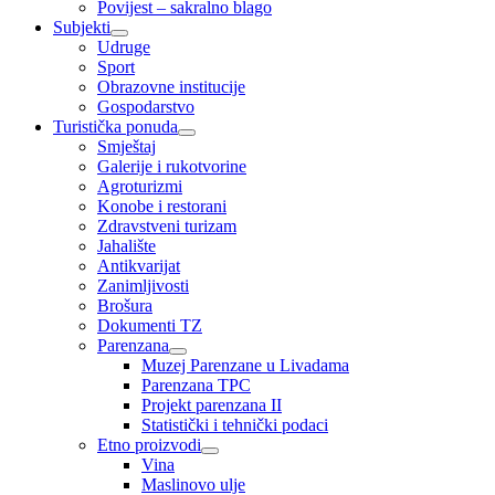
Povijest – sakralno blago
Subjekti
Udruge
Sport
Obrazovne institucije
Gospodarstvo
Turistička ponuda
Smještaj
Galerije i rukotvorine
Agroturizmi
Konobe i restorani
Zdravstveni turizam
Jahalište
Antikvarijat
Zanimljivosti
Brošura
Dokumenti TZ
Parenzana
Muzej Parenzane u Livadama
Parenzana TPC
Projekt parenzana II
Statistički i tehnički podaci
Etno proizvodi
Vina
Maslinovo ulje