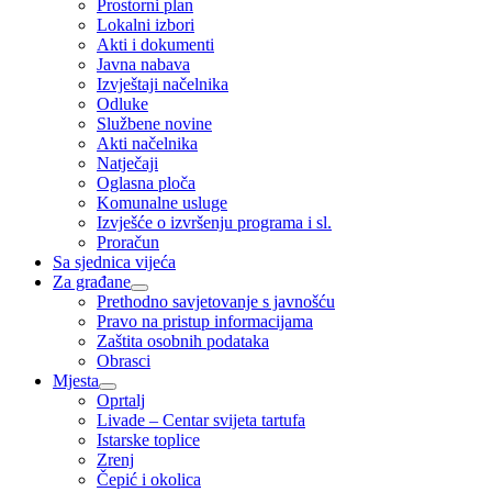
Prostorni plan
Lokalni izbori
Akti i dokumenti
Javna nabava
Izvještaji načelnika
Odluke
Službene novine
Akti načelnika
Natječaji
Oglasna ploča
Komunalne usluge
Izvješće o izvršenju programa i sl.
Proračun
Sa sjednica vijeća
Za građane
Prethodno savjetovanje s javnošću
Pravo na pristup informacijama
Zaštita osobnih podataka
Obrasci
Mjesta
Oprtalj
Livade – Centar svijeta tartufa
Istarske toplice
Zrenj
Čepić i okolica