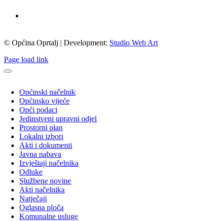
© Općina Oprtalj | Development:
Studio Web Art
Page load link
Općinski načelnik
Općinsko vijeće
Opći podaci
Jedinstveni upravni odjel
Prostorni plan
Lokalni izbori
Akti i dokumenti
Javna nabava
Izvještaji načelnika
Odluke
Službene novine
Akti načelnika
Natječaji
Oglasna ploča
Komunalne usluge