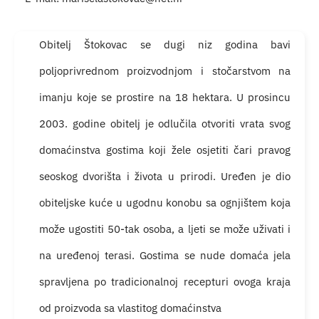
Turistička ponuda
Obitelj Štokovac se dugi niz godina bavi
Događaji
poljoprivrednom proizvodnjom i stočarstvom na
imanju koje se prostire na 18 hektara. U prosincu
2003. godine obitelj je odlučila otvoriti vrata svog
domaćinstva gostima koji žele osjetiti čari pravog
seoskog dvorišta i života u prirodi. Uređen je dio
obiteljske kuće u ugodnu konobu sa ognjištem koja
može ugostiti 50-tak osoba, a ljeti se može uživati i
na uređenoj terasi. Gostima se nude domaća jela
spravljena po tradicionalnoj recepturi ovoga kraja
od proizvoda sa vlastitog domaćinstva