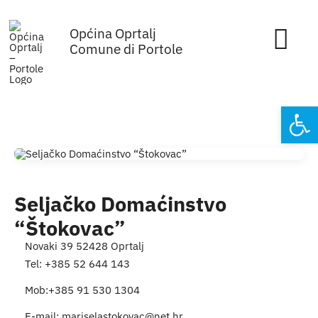
Skip
Općina Oprtalj
to
Tog
Comune di Portole
content
Nav
Home
Open
Općinska uprava
Sa sjednica vijeća
Seljačko Domaćinstvo
Za građane
“Štokovac”
Novaki 39 52428 Oprtalj
Mjesta
Tel: +385 52 644 143
Mob:+385 91 530 1304
Subjekti
E-mail:
mariselastokovac@net.hr