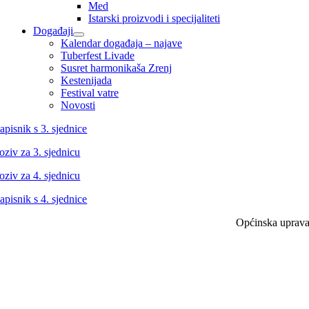
Med
Istarski proizvodi i specijaliteti
Događaji
Kalendar događaja – najave
Tuberfest Livade
Susret harmonikaša Zrenj
Kestenijada
Festival vatre
Novosti
apisnik s 3. sjednice
oziv za 3. sjednicu
oziv za 4. sjednicu
apisnik s 4. sjednice
Općinska uprav