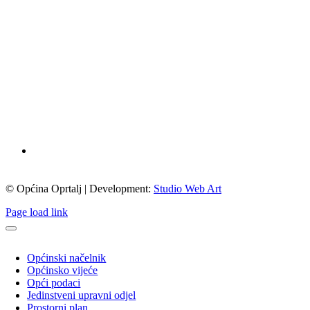
© Općina Oprtalj | Development:
Studio Web Art
Page load link
Općinski načelnik
Općinsko vijeće
Opći podaci
Jedinstveni upravni odjel
Prostorni plan