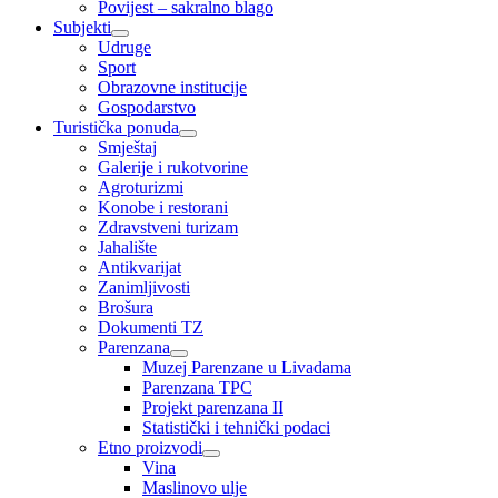
Povijest – sakralno blago
Subjekti
Udruge
Sport
Obrazovne institucije
Gospodarstvo
Turistička ponuda
Smještaj
Galerije i rukotvorine
Agroturizmi
Konobe i restorani
Zdravstveni turizam
Jahalište
Antikvarijat
Zanimljivosti
Brošura
Dokumenti TZ
Parenzana
Muzej Parenzane u Livadama
Parenzana TPC
Projekt parenzana II
Statistički i tehnički podaci
Etno proizvodi
Vina
Maslinovo ulje