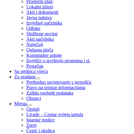
Prostorni plan
Lokalni izbori
Akti i dokumenti
Javna nabava
Izvještaji načelnika
Odluke
Službene novine
Akti načelnika
Natječaji
Oglasna ploča
Komunalne usluge
Izvješće o izvršenju programa i sl.
Proračun
Sa sjednica vijeća
Za građane
Prethodno savjetovanje s javnošću
Pravo na pristup informacijama
Zaštita osobnih podataka
Obrasci
Mjesta
Oprtalj
Livade – Centar svijeta tartufa
Istarske toplice
Zrenj
Čepić i okolica