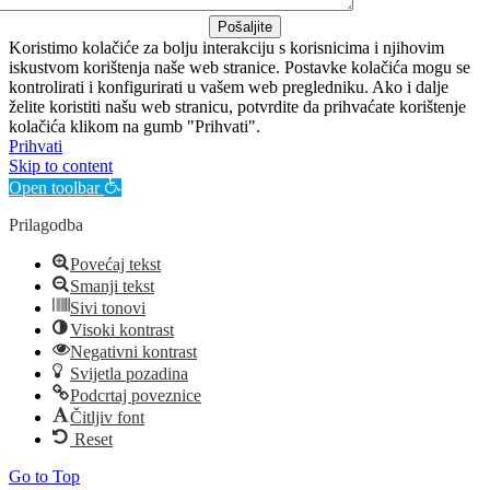
Pošaljite
Koristimo kolačiće za bolju interakciju s korisnicima i njihovim
iskustvom korištenja naše web stranice. Postavke kolačića mogu se
kontrolirati i konfigurirati u vašem web pregledniku. Ako i dalje
želite koristiti našu web stranicu, potvrdite da prihvaćate korištenje
kolačića klikom na gumb "Prihvati".
Prihvati
Skip to content
Open toolbar
Prilagodba
Povećaj tekst
Smanji tekst
Sivi tonovi
Visoki kontrast
Negativni kontrast
Svijetla pozadina
Podcrtaj poveznice
Čitljiv font
Reset
Go to Top