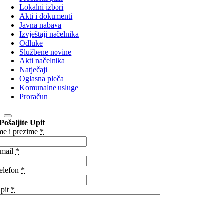
Lokalni izbori
Akti i dokumenti
Javna nabava
Izvještaji načelnika
Odluke
Službene novine
Akti načelnika
Natječaji
Oglasna ploča
Komunalne usluge
Proračun
Pošaljite Upit
me i prezime
*
mail
*
elefon
*
pit
*