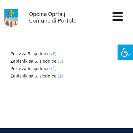
Skip
Općina Oprtalj
to
Tog
Comune di Portole
content
Nav
Home
Open
Poziv za 5. sjednicu
(2)
Općinska uprava
Zapisnik sa 5. sjednice
(3)
Poziv za 6. sjednicu
(1)
Sa sjednica vijeća
Zapisnik sa 6. sjednice
(1)
Za građane
Mjesta
Subjekti