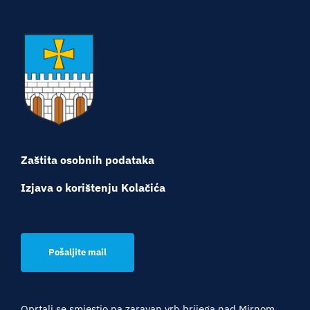
Turistička ponuda
Događaji
Zaštita osobnih podataka
Izjava o korištenju Kolačića
Pošaljite mail
Oprtalj se smjestio na zaravan vrh brijega nad Mirnom