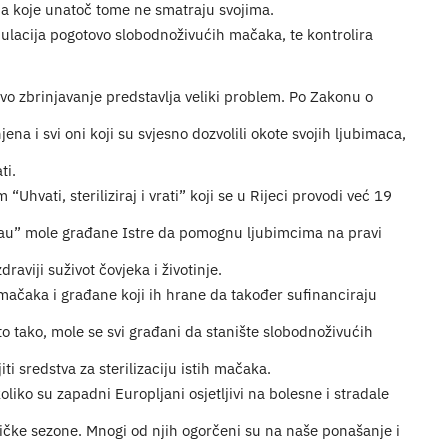
 a koje unatoč tome ne smatraju svojima.
pulacija pogotovo slobodnoživućih mačaka, te kontrolira
ovo zbrinjavanje predstavlja veliki problem. Po Zakonu o
jena i svi oni koji su svjesno dozvolili okote svojih ljubimaca,
ti.
“Uhvati, steriliziraj i vrati” koji se u Rijeci provodi već 19
Mijau” mole građane Istre da pomognu ljubimcima na pravi
raviji suživot čovjeka i životinje.
 mačaka i građane koji ih hrane da također sufinanciraju
sto tako, mole se svi građani da stanište slobodnoživućih
i sredstva za sterilizaciju istih mačaka.
koliko su zapadni Europljani osjetljivi na bolesne i stradale
ičke sezone. Mnogi od njih ogorčeni su na naše ponašanje i