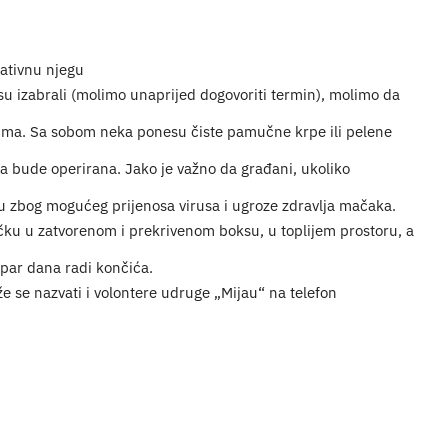
ativnu njegu
 su izabrali (molimo unaprijed dogovoriti termin), molimo da
ovima. Sa sobom neka ponesu čiste pamučne krpe ili pelene
ca bude operirana. Jako je važno da građani, ukoliko
ju zbog mogućeg prijenosa virusa i ugroze zdravlja mačaka.
čku u zatvorenom i prekrivenom boksu, u toplijem prostoru, a
š par dana radi končića.
e se nazvati i volontere udruge „Mijau“ na telefon