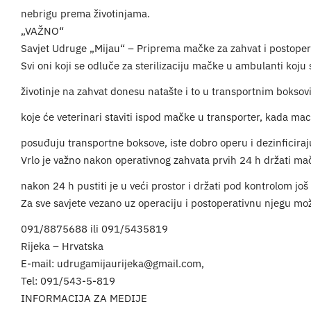
nebrigu prema životinjama.
„VAŽNO“
Savjet Udruge „Mijau“ – Priprema mačke za zahvat i postoper
Svi oni koji se odluče za sterilizaciju mačke u ambulanti koju
životinje na zahvat donesu natašte i to u transportnim boks
koje će veterinari staviti ispod mačke u transporter, kada ma
posuđuju transportne boksove, iste dobro operu i dezinficira
Vrlo je važno nakon operativnog zahvata prvih 24 h držati ma
nakon 24 h pustiti je u veći prostor i držati pod kontrolom jo
Za sve savjete vezano uz operaciju i postoperativnu njegu mož
091/8875688 ili 091/5435819
Rijeka – Hrvatska
E-mail: udrugamijaurijeka@gmail.com,
Tel: 091/543-5-819
INFORMACIJA ZA MEDIJE