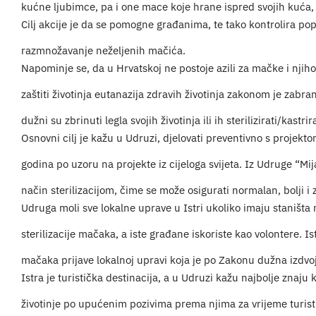
kućne ljubimce, pa i one mace koje hrane ispred svojih kuća,
Cilj akcije je da se pomogne građanima, te tako kontrolira po
razmnožavanje neželjenih mačića.
Napominje se, da u Hrvatskoj ne postoje azili za mačke i njih
zaštiti životinja eutanazija zdravih životinja zakonom je zabran
dužni su zbrinuti legla svojih životinja ili ih sterilizirati/kastrira
Osnovni cilj je kažu u Udruzi, djelovati preventivno s projektom 
godina po uzoru na projekte iz cijeloga svijeta. Iz Udruge “
način sterilizacijom, čime se može osigurati normalan, bolji i zd
Udruga moli sve lokalne uprave u Istri ukoliko imaju staništa
sterilizacije mačaka, a iste građane iskoriste kao volontere. I
mačaka prijave lokalnoj upravi koja je po Zakonu dužna izdvojit
Istra je turistička destinacija, a u Udruzi kažu najbolje znaju 
životinje po upućenim pozivima prema njima za vrijeme turist