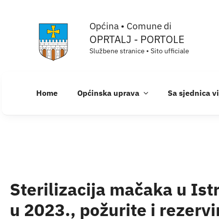
Skip
Općina • Comune di
to
OPRTALJ - PORTOLE
content
Službene stranice • Sito ufficiale
Home
Općinska uprava
Sa sjednica v
Sterilizacija mačaka u Ist
u 2023., požurite i rezerv