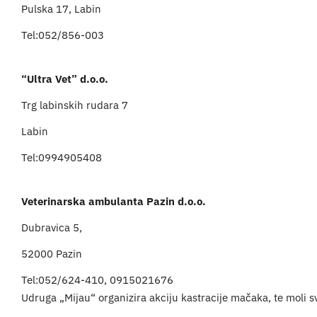
Pulska 17, Labin
Tel:052/856-003
“Ultra Vet” d.o.o.
Trg labinskih rudara 7
Labin
Tel:0994905408
Veterinarska ambulanta Pazin d.o.o.
Dubravica 5,
52000 Pazin
Tel:052/624-410, 0915021676
Udruga „Mijau“ organizira akciju kastracije mačaka, te moli sve