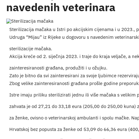
navedenih veterinara
Sterilizacija mačaka u Istri po akcijskim cijenama i u 2023., 
Udruga “Mijau” iz Rijeke u dogovoru s navedenim veterinarsk
sterilizacije mačaka.
Akcija kreće od 2. siječnja 2023. i traje do kraja veljače, a 
zainteresiranosti građana, produžiti i u ožujku.
Zato je bitno da svi zainteresirani za svoje ljubimce rezervira
Zbog velike zainteresiranosti građana prošle godine preporuk
Istre imaju priliku sterilizirati jednu ili više mačaka s veliki
zahvata je od 27,21 do 33,18 eura (205,00 do 250,00 kuna) 
za ženke, ovisno o veterinarskoj ambulanti i spolu mačke. Na
Hrvatskoj bez popusta za ženke od 53,09 do 66,36 eura (400