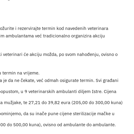
požurite i rezervirajte termin kod navedenih veterinara
im ambulantama već tradicionalno organizira akciju
neki veterinari će akciju možda, po svom nahođenju, ovisno o
ju termin na vrijeme.
a je da ne čekate, već odmah osigurate termin. Svi građani
m popustom, u 9 veterinarskih ambulanti diljem Istre. Cijena
za mužjake, te 27,21 do 39,82 eura (205,00 do 300,00 kuna)
pominjemo, da su inače pune cijene sterilizacije mačke u
,00 do 500,00 kuna), ovisno od ambulante do ambulante.