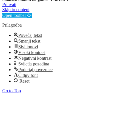
Prihvati
Skip to content
Open toolbar
Prilagodba
Povećaj tekst
Smanji tekst
Sivi tonovi
Visoki kontrast
Negativni kontrast
Svijetla pozadina
Podcrtaj poveznice
Čitljiv font
Reset
Go to Top