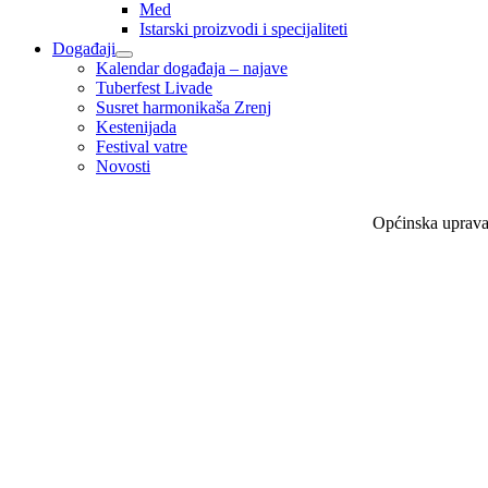
Med
Istarski proizvodi i specijaliteti
Događaji
Kalendar događaja – najave
Tuberfest Livade
Susret harmonikaša Zrenj
Kestenijada
Festival vatre
Novosti
Općinska uprav