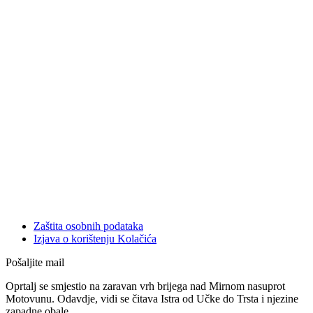
Zaštita osobnih podataka
Izjava o korištenju Kolačića
Pošaljite mail
Oprtalj se smjestio na zaravan vrh brijega nad Mirnom nasuprot
Motovunu. Odavdje, vidi se čitava Istra od Učke do Trsta i njezine
zapadne obale.