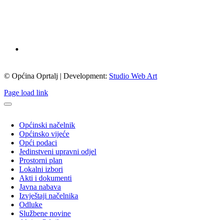
© Općina Oprtalj | Development:
Studio Web Art
Page load link
Općinski načelnik
Općinsko vijeće
Opći podaci
Jedinstveni upravni odjel
Prostorni plan
Lokalni izbori
Akti i dokumenti
Javna nabava
Izvještaji načelnika
Odluke
Službene novine