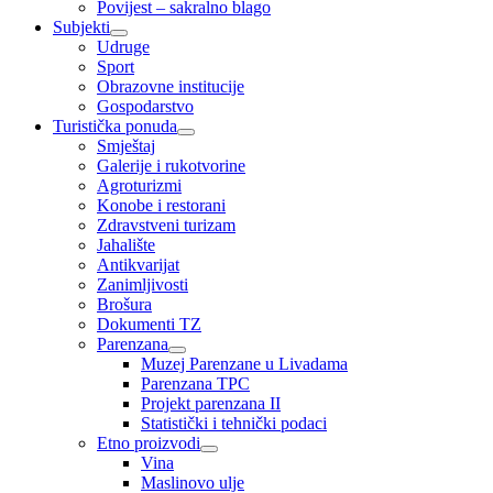
Povijest – sakralno blago
Subjekti
Udruge
Sport
Obrazovne institucije
Gospodarstvo
Turistička ponuda
Smještaj
Galerije i rukotvorine
Agroturizmi
Konobe i restorani
Zdravstveni turizam
Jahalište
Antikvarijat
Zanimljivosti
Brošura
Dokumenti TZ
Parenzana
Muzej Parenzane u Livadama
Parenzana TPC
Projekt parenzana II
Statistički i tehnički podaci
Etno proizvodi
Vina
Maslinovo ulje