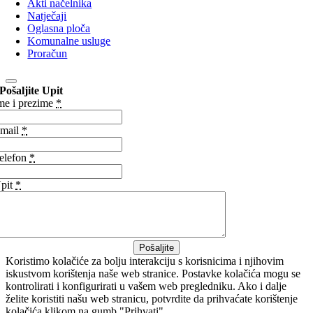
Akti načelnika
Natječaji
Oglasna ploča
Komunalne usluge
Proračun
Pošaljite Upit
me i prezime
*
mail
*
elefon
*
pit
*
Pošaljite
Koristimo kolačiće za bolju interakciju s korisnicima i njihovim
iskustvom korištenja naše web stranice. Postavke kolačića mogu se
kontrolirati i konfigurirati u vašem web pregledniku. Ako i dalje
želite koristiti našu web stranicu, potvrdite da prihvaćate korištenje
kolačića klikom na gumb "Prihvati".