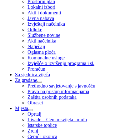
Prostorni plan
Lokalni izbori
Akti i dokumenti
Javna nabava
Izvještaji načelnika
Odluke
Službene novine
Akti načelnika
Natječaji
Oglasna ploča
Komunalne usluge
Izvješće o izvršenju programa i sl.
Proračun
Sa sjednica vijeća
Za građane
Prethodno savjetovanje s javnošću
Pravo na pristup informacijama
Zaštita osobnih podataka
Obrasci
Mjesta
Oprtalj
Livade – Centar svijeta tartufa
Istarske toplice
Zrenj
Čepić i okolica