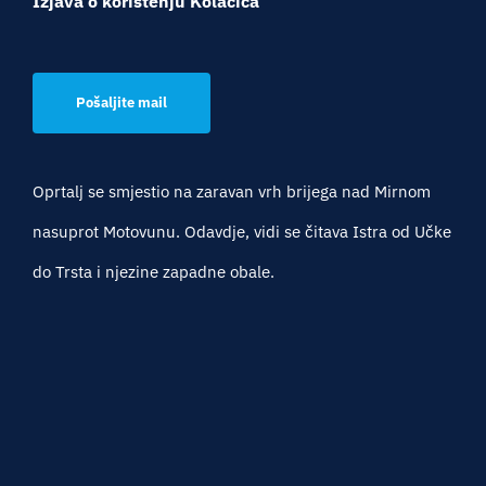
Izjava o korištenju Kolačića
Pošaljite mail
Oprtalj se smjestio na zaravan vrh brijega nad Mirnom
nasuprot Motovunu. Odavdje, vidi se čitava Istra od Učke
do Trsta i njezine zapadne obale.