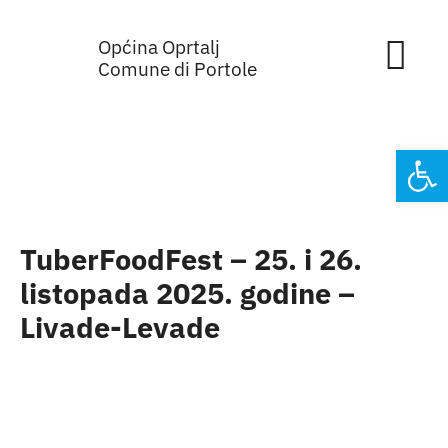
Skip
Općina Oprtalj
to
Tog
Comune di Portole
content
Nav
Home
Open
Općinska 
Sa sjednic
TuberFoodFest – 25. i 26.
listopada 2025. godine –
Za građan
Livade-Levade
Mjesta
Subjekti