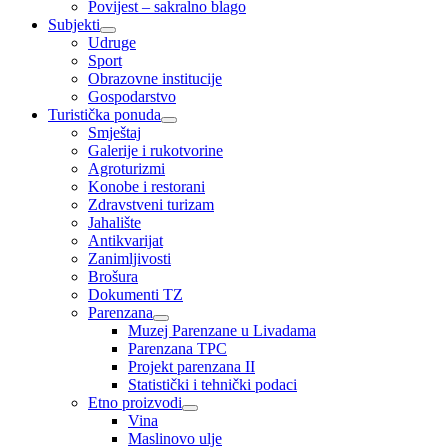
Povijest – sakralno blago
Subjekti
Udruge
Sport
Obrazovne institucije
Gospodarstvo
Turistička ponuda
Smještaj
Galerije i rukotvorine
Agroturizmi
Konobe i restorani
Zdravstveni turizam
Jahalište
Antikvarijat
Zanimljivosti
Brošura
Dokumenti TZ
Parenzana
Muzej Parenzane u Livadama
Parenzana TPC
Projekt parenzana II
Statistički i tehnički podaci
Etno proizvodi
Vina
Maslinovo ulje