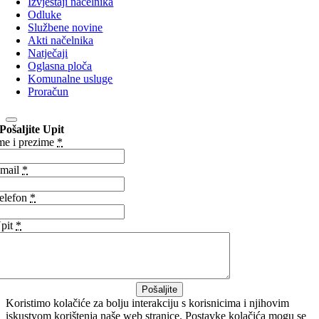
Izvještaji načelnika
Odluke
Službene novine
Akti načelnika
Natječaji
Oglasna ploča
Komunalne usluge
Proračun
Pošaljite Upit
me i prezime
*
mail
*
elefon
*
pit
*
Pošaljite
Koristimo kolačiće za bolju interakciju s korisnicima i njihovim
iskustvom korištenja naše web stranice. Postavke kolačića mogu se