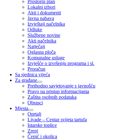
Prostorni plan
Lokalni izbori
Akti i dokumenti
Javna nabava
Izvještaji načelnika
Odluke
Službene novine
Akti načelnika
Natječaji
Oglasna ploča
Komunalne usluge
Izvješće o izvršenju programa i sl.
Proračun
Sa sjednica vijeća
Za građane
Prethodno savjetovanje s javnošću
Pravo na pristup informacijama
Zaštita osobnih podataka
Obrasci
Mjesta
Oprtalj
Livade – Centar svijeta tartufa
Istarske toplice
Zrenj
Čepić i okolica