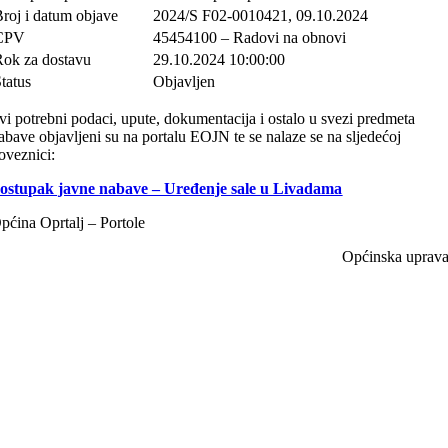
roj i datum objave
2024/S F02-0010421, 09.10.2024
CPV
45454100 – Radovi na obnovi
Rok za dostavu
29.10.2024 10:00:00
tatus
Objavljen
vi potrebni podaci, upute, dokumentacija i ostalo u svezi predmeta
abave objavljeni su na portalu EOJN te se nalaze se na sljedećoj
oveznici:
ostupak javne nabave – Uređenje sale u Livadama
pćina Oprtalj – Portole
Općinska uprav