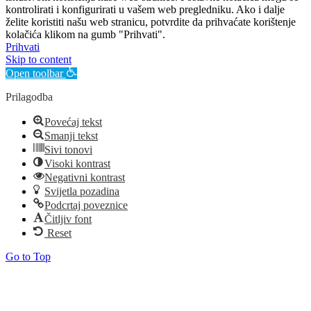
kontrolirati i konfigurirati u vašem web pregledniku. Ako i dalje
želite koristiti našu web stranicu, potvrdite da prihvaćate korištenje
kolačića klikom na gumb "Prihvati".
Prihvati
Skip to content
Open toolbar
Prilagodba
Povećaj tekst
Smanji tekst
Sivi tonovi
Visoki kontrast
Negativni kontrast
Svijetla pozadina
Podcrtaj poveznice
Čitljiv font
Reset
Go to Top