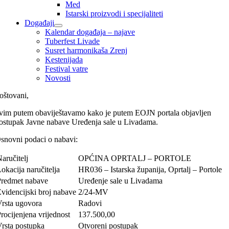
Med
Istarski proizvodi i specijaliteti
Događaji
Kalendar događaja – najave
Tuberfest Livade
Susret harmonikaša Zrenj
Kestenijada
Festival vatre
Novosti
oštovani,
vim putem obaviještavamo kako je putem EOJN portala objavljen
ostupak Javne nabave Uređenja sale u Livadama.
snovni podaci o nabavi:
aručitelj
OPĆINA OPRTALJ – PORTOLE
okacija naručitelja
HR036 – Istarska županija, Oprtalj – Portole
Predmet nabave
Uređenje sale u Livadama
videncijski broj nabave
2/24-MV
Vrsta ugovora
Radovi
rocijenjena vrijednost
137.500,00
Vrsta postupka
Otvoreni postupak