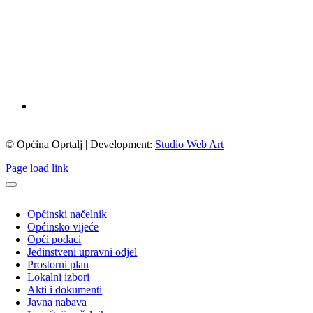
© Općina Oprtalj | Development:
Studio Web Art
Page load link
Općinski načelnik
Općinsko vijeće
Opći podaci
Jedinstveni upravni odjel
Prostorni plan
Lokalni izbori
Akti i dokumenti
Javna nabava