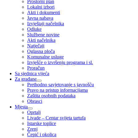
Prostorni plan
Lokalni izbori
Akti i dokumenti
Javna nabava
Izvještaji načelnika
Odluke
Službene novine
Akti načelnika
Natječaji
Oglasna ploča
Komunalne usluge
Izvješće o izvršenju programa i sl.
Proračun
Sa sjednica vijeća
Za građane
Prethodno savjetovanje s javnošću
Pravo na pristup informacijama
Zaštita osobnih podataka
Obrasci
Mjesta
Oprtalj
Livade – Centar svijeta tartufa
Istarske toplice
Zrenj
Čepić i okolica