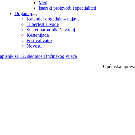
Med
Istarski proizvodi i specijaliteti
Događaji
Kalendar događaja – najave
Tuberfest Livade
Susret harmonikaša Zrenj
Kestenijada
Festival vatre
Novosti
apisnik sa 12. sjednice Općinskog vijeća
Općinska uprav