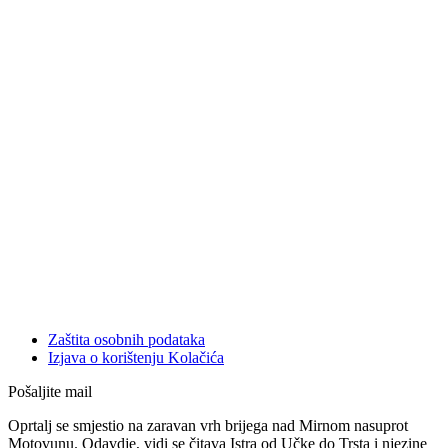
Zaštita osobnih podataka
Izjava o korištenju Kolačića
Pošaljite mail
Oprtalj se smjestio na zaravan vrh brijega nad Mirnom nasuprot
Motovunu. Odavdje, vidi se čitava Istra od Učke do Trsta i njezine