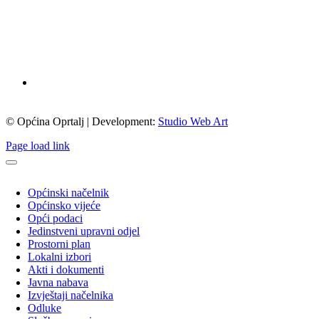
© Općina Oprtalj | Development:
Studio Web Art
Page load link
Općinski načelnik
Općinsko vijeće
Opći podaci
Jedinstveni upravni odjel
Prostorni plan
Lokalni izbori
Akti i dokumenti
Javna nabava
Izvještaji načelnika
Odluke