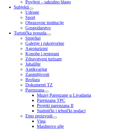
Povijest – sakralno blago
Subjekti
Udruge
Sport
Obrazovne institucije
Gospodarstvo
Turistička ponuda
Smještaj
Galerije i rukotvorine
Agroturizmi
Konobe i restorani
Zdravstveni turizam
Jahalište
Antikvarijat
Zanimljivosti
Brošura
Dokumenti TZ
Parenzana
Muzej Parenzane u Livadama
Parenzana TPC
Projekt parenzana II
Statistički i tehnički podaci
Etno proizvodi
Vina
Maslinovo ulje