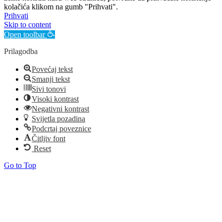
kolačića klikom na gumb "Prihvati".
Prihvati
Skip to content
Open toolbar
Prilagodba
Povećaj tekst
Smanji tekst
Sivi tonovi
Visoki kontrast
Negativni kontrast
Svijetla pozadina
Podcrtaj poveznice
Čitljiv font
Reset
Go to Top