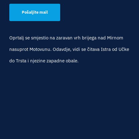
Pošaljite mail
Oprtalj se smjestio na zaravan vrh brijega nad Mirnom
nasuprot Motovunu. Odavdje, vidi se čitava Istra od Učke
do Trsta i njezine zapadne obale.