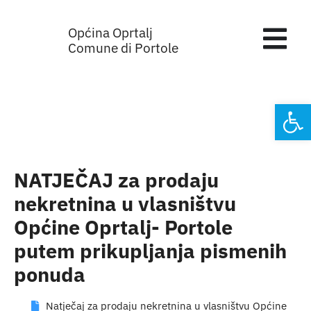
Skip
Općina Oprtalj
to
Tog
Comune di Portole
content
Nav
Home
Open
Općinska 
Sa sjednic
NATJEČAJ za prodaju
nekretnina u vlasništvu
Za građan
Općine Oprtalj- Portole
putem prikupljanja pismenih
Mjesta
ponuda
Subjekti
Natječaj za prodaju nekretnina u vlasništvu Općine