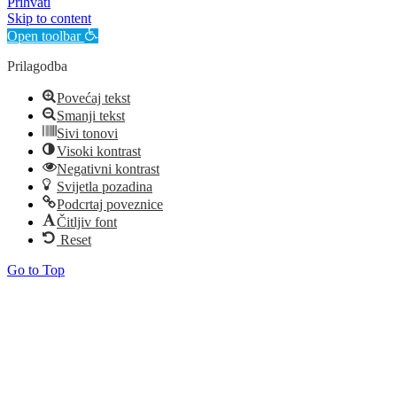
Prihvati
Skip to content
Open toolbar
Prilagodba
Povećaj tekst
Smanji tekst
Sivi tonovi
Visoki kontrast
Negativni kontrast
Svijetla pozadina
Podcrtaj poveznice
Čitljiv font
Reset
Go to Top