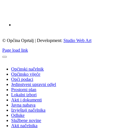
© Općina Oprtalj | Development:
Studio Web Art
Page load link
Općinski načelnik
Općinsko vijeće
Opći podaci
Jedinstveni upravni odjel
Prostorni plan
Lokalni izbori
Akti i dokumenti
Javna nabava
Izvještaji načelnika
Odluke
Službene novine
Akti načelnika