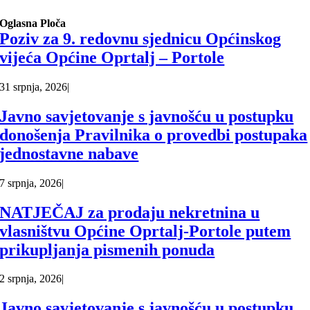
Oglasna Ploča
Poziv za 9. redovnu sjednicu Općinskog
vijeća Općine Oprtalj – Portole
31 srpnja, 2026
|
Javno savjetovanje s javnošću u postupku
donošenja Pravilnika o provedbi postupaka
jednostavne nabave
7 srpnja, 2026
|
NATJEČAJ za prodaju nekretnina u
vlasništvu Općine Oprtalj-Portole putem
prikupljanja pismenih ponuda
2 srpnja, 2026
|
Javno savjetovanje s javnošću u postupku