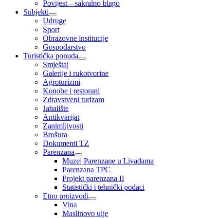
Povijest – sakralno blago
Subjekti
Udruge
Sport
Obrazovne institucije
Gospodarstvo
Turistička ponuda
Smještaj
Galerije i rukotvorine
Agroturizmi
Konobe i restorani
Zdravstveni turizam
Jahalište
Antikvarijat
Zanimljivosti
Brošura
Dokumenti TZ
Parenzana
Muzej Parenzane u Livadama
Parenzana TPC
Projekt parenzana II
Statistički i tehnički podaci
Etno proizvodi
Vina
Maslinovo ulje