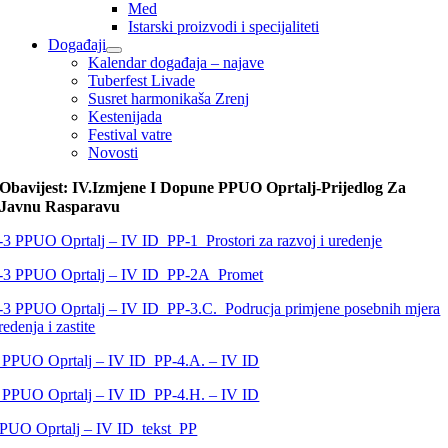
Med
Istarski proizvodi i specijaliteti
Događaji
Kalendar događaja – najave
Tuberfest Livade
Susret harmonikaša Zrenj
Kestenijada
Festival vatre
Novosti
Obavijest: IV.Izmjene I Dopune PPUO Oprtalj-Prijedlog Za
Javnu Rasparavu
-3 PPUO Oprtalj – IV ID_PP-1_Prostori za razvoj i uredenje
-3 PPUO Oprtalj – IV ID_PP-2A_Promet
-3 PPUO Oprtalj – IV ID_PP-3.C._Podrucja primjene posebnih mjera
redenja i zastite
 PPUO Oprtalj – IV ID_PP-4.A. – IV ID
 PPUO Oprtalj – IV ID_PP-4.H. – IV ID
PUO Oprtalj – IV ID_tekst_PP