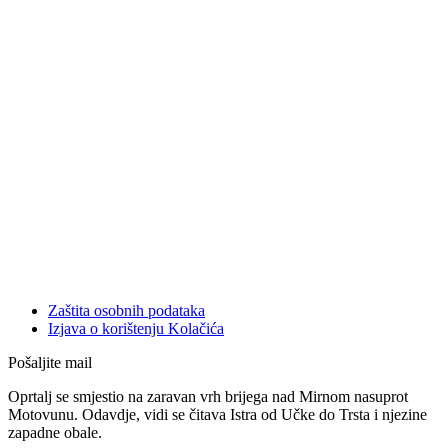
Zaštita osobnih podataka
Izjava o korištenju Kolačića
Pošaljite mail
Oprtalj se smjestio na zaravan vrh brijega nad Mirnom nasuprot
Motovunu. Odavdje, vidi se čitava Istra od Učke do Trsta i njezine
zapadne obale.