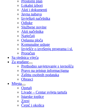
Prostorni plan
Lokalni izbori
Akti i dokumenti
Javna nabava
Izvještaji načelnika
Odluke
Službene novine
Akti načelnika
Natječaji
Oglasna ploča
Komunalne usluge
Izvješće o izvršenju programa i sl.
Proračun
Sa sjednica vijeća
Za građane
Prethodno savjetovanje s javnošću
Pravo na pristup informacijama
Zaštita osobnih podataka
Obrasci
Mjesta
Oprtalj
Livade – Centar svijeta tartufa
Istarske toplice
Zrenj
Čepić i okolica