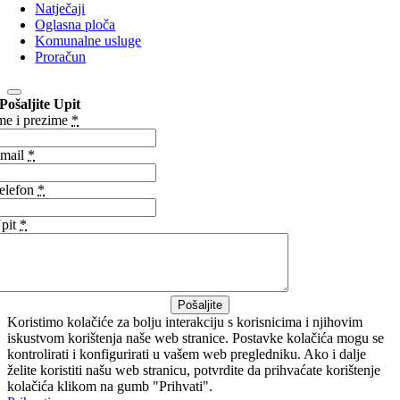
Natječaji
Oglasna ploča
Komunalne usluge
Proračun
Pošaljite Upit
me i prezime
*
mail
*
elefon
*
pit
*
Pošaljite
Koristimo kolačiće za bolju interakciju s korisnicima i njihovim
iskustvom korištenja naše web stranice. Postavke kolačića mogu se
kontrolirati i konfigurirati u vašem web pregledniku. Ako i dalje
želite koristiti našu web stranicu, potvrdite da prihvaćate korištenje
kolačića klikom na gumb "Prihvati".