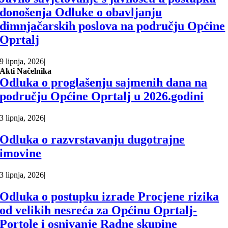
donošenja Odluke o obavljanju
dimnjačarskih poslova na području Općine
Oprtalj
9 lipnja, 2026
|
Akti Načelnika
Odluka o proglašenju sajmenih dana na
području Općine Oprtalj u 2026.godini
3 lipnja, 2026
|
Odluka o razvrstavanju dugotrajne
imovine
3 lipnja, 2026
|
Odluka o postupku izrade Procjene rizika
od velikih nesreća za Općinu Oprtalj-
Portole i osnivanje Radne skupine