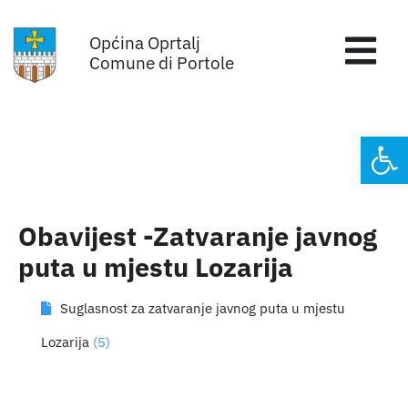
Skip
Općina Oprtalj
to
Tog
Comune di Portole
content
Nav
Home
Open
Općinska uprava
Sa sjednica vijeća
Obavijest -Zatvaranje javnog
puta u mjestu Lozarija
Za građane
Suglasnost za zatvaranje javnog puta u mjestu
Mjesta
Lozarija
(5)
Subjekti