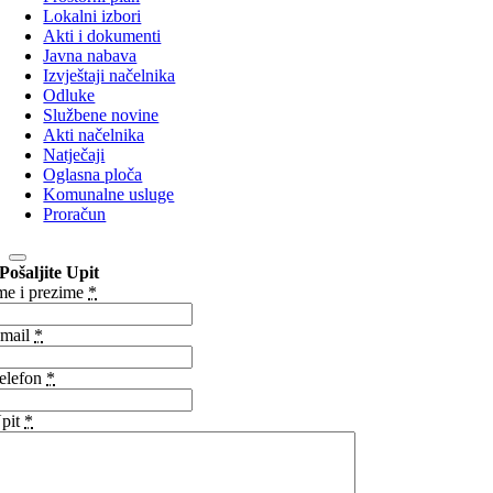
Lokalni izbori
Akti i dokumenti
Javna nabava
Izvještaji načelnika
Odluke
Službene novine
Akti načelnika
Natječaji
Oglasna ploča
Komunalne usluge
Proračun
Pošaljite Upit
me i prezime
*
mail
*
elefon
*
pit
*