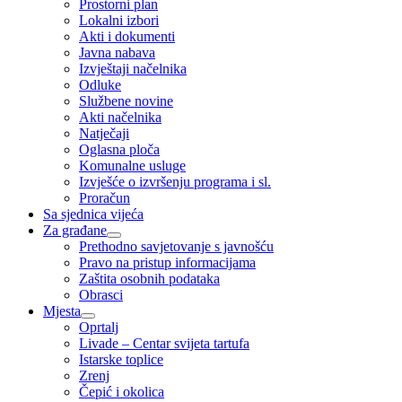
Prostorni plan
Lokalni izbori
Akti i dokumenti
Javna nabava
Izvještaji načelnika
Odluke
Službene novine
Akti načelnika
Natječaji
Oglasna ploča
Komunalne usluge
Izvješće o izvršenju programa i sl.
Proračun
Sa sjednica vijeća
Za građane
Prethodno savjetovanje s javnošću
Pravo na pristup informacijama
Zaštita osobnih podataka
Obrasci
Mjesta
Oprtalj
Livade – Centar svijeta tartufa
Istarske toplice
Zrenj
Čepić i okolica