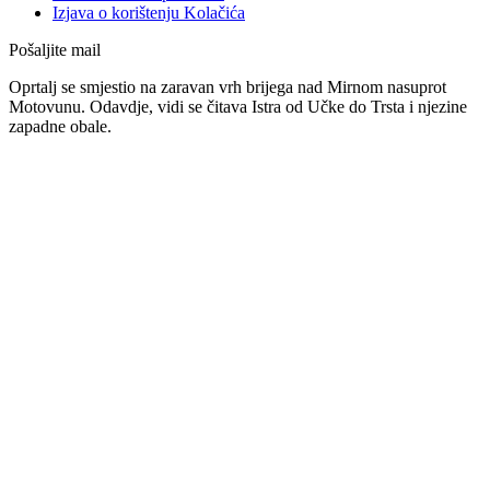
Izjava o korištenju Kolačića
Pošaljite mail
Oprtalj se smjestio na zaravan vrh brijega nad Mirnom nasuprot
Motovunu. Odavdje, vidi se čitava Istra od Učke do Trsta i njezine
zapadne obale.