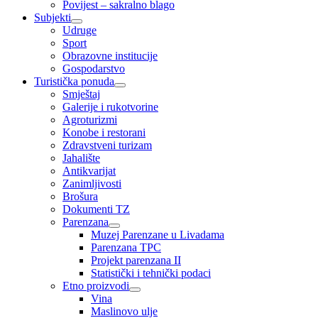
Povijest – sakralno blago
Subjekti
Udruge
Sport
Obrazovne institucije
Gospodarstvo
Turistička ponuda
Smještaj
Galerije i rukotvorine
Agroturizmi
Konobe i restorani
Zdravstveni turizam
Jahalište
Antikvarijat
Zanimljivosti
Brošura
Dokumenti TZ
Parenzana
Muzej Parenzane u Livadama
Parenzana TPC
Projekt parenzana II
Statistički i tehnički podaci
Etno proizvodi
Vina
Maslinovo ulje