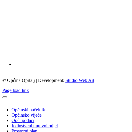
© Općina Oprtalj | Development:
Studio Web Art
Page load link
Općinski načelnik
Općinsko vijeće
Opći podaci
Jedinstveni upravni odjel
Prostorni plan