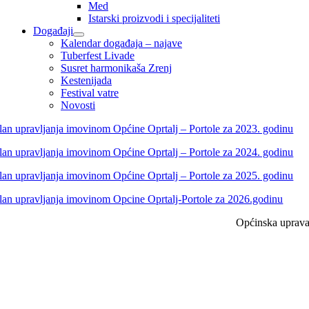
Med
Istarski proizvodi i specijaliteti
Događaji
Kalendar događaja – najave
Tuberfest Livade
Susret harmonikaša Zrenj
Kestenijada
Festival vatre
Novosti
lan upravljanja imovinom Općine Oprtalj – Portole za 2023. godinu
lan upravljanja imovinom Općine Oprtalj – Portole za 2024. godinu
lan upravljanja imovinom Općine Oprtalj – Portole za 2025. godinu
lan upravljanja imovinom Opcine Oprtalj-Portole za 2026.godinu
Općinska uprav