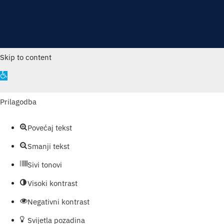
Skip to content
Open
toolbar
Prilagodba
Povećaj tekst
Smanji tekst
Sivi tonovi
Visoki kontrast
Negativni kontrast
Svijetla pozadina