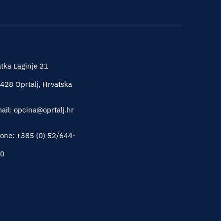
tka Laginje 21
428 Oprtalj, Hrvatska
ail: opcina@oprtalj.hr
one: +385 (0) 52/644-
0