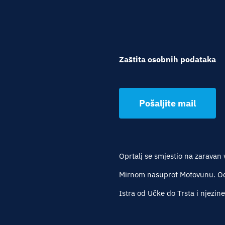
Zaštita osobnih podataka
Pošaljite mail
Oprtalj se smjestio na zaravan 
Mirnom nasuprot Motovunu. Oda
Istra od Učke do Trsta i njezin