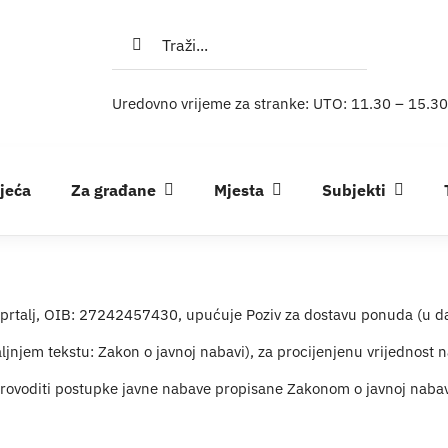
Traži...
Uredovno vrijeme za stranke: UTO: 11.30 – 15.30
ijeća
Za građane
Mjesta
Subjekti
Oprtalj, OIB: 27242457430, upućuje Poziv za dostavu ponuda (u da
aljnjem tekstu: Zakon o javnoj nabavi), za procijenjenu vrijednos
rovoditi postupke javne nabave propisane Zakonom o javnoj nabav