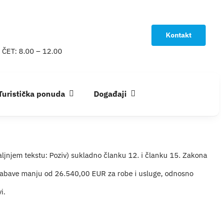
Kontakt
 ČET: 8.00 – 12.00
Turistička ponuda
Događaji
ljnjem tekstu: Poziv) sukladno članku 12. i članku 15. Zakona
t nabave manju od 26.540,00 EUR za robe i usluge, odnosno
i.