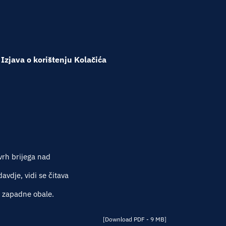
Izjava o korištenju Kolačića
vrh brijega nad
vdje, vidi se čitava
e zapadne obale.
[Download PDF - 9 MB]