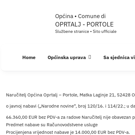
Skip
Općina • Comune di
to
OPRTALJ - PORTOLE
content
Službene stranice • Sito ufficiale
Home
Općinska uprava
Sa sjednica v
Naručitelj Općina Oprtalj – Portole, Matka Laginje 21, 52428 
o javnoj nabavi („Narodne novine“, broj 120/16. i 114/22.; u d
66.360,00 EUR bez PDV-a za radove Naručitelj nije obavezan p
Predmet nabave su Računovodstvene usluge
Procijenjena vrijednost nabave je 14.000,00 EUR bez PDV-a.