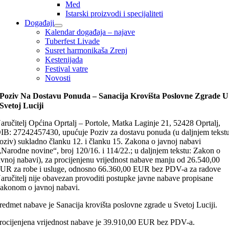
Med
Istarski proizvodi i specijaliteti
Događaji
Kalendar događaja – najave
Tuberfest Livade
Susret harmonikaša Zrenj
Kestenijada
Festival vatre
Novosti
Poziv Na Dostavu Ponuda – Sanacija Krovišta Poslovne Zgrade U
Svetoj Luciji
aručitelj Općina Oprtalj – Portole, Matka Laginje 21, 52428 Oprtalj,
IB: 27242457430, upućuje Poziv za dostavu ponuda (u daljnjem tekstu
oziv) sukladno članku 12. i članku 15. Zakona o javnoj nabavi
„Narodne novine“, broj 120/16. i 114/22.; u daljnjem tekstu: Zakon o
avnoj nabavi), za procijenjenu vrijednost nabave manju od 26.540,00
UR za robe i usluge, odnosno 66.360,00 EUR bez PDV-a za radove
aručitelj nije obavezan provoditi postupke javne nabave propisane
akonom o javnoj nabavi.
redmet nabave je Sanacija krovišta poslovne zgrade u Svetoj Luciji.
rocijenjena vrijednost nabave je 39.910,00 EUR bez PDV-a.