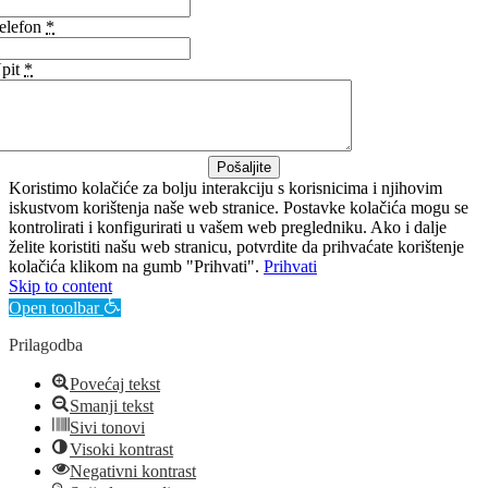
elefon
*
pit
*
Pošaljite
Koristimo kolačiće za bolju interakciju s korisnicima i njihovim
iskustvom korištenja naše web stranice. Postavke kolačića mogu se
kontrolirati i konfigurirati u vašem web pregledniku. Ako i dalje
želite koristiti našu web stranicu, potvrdite da prihvaćate korištenje
kolačića klikom na gumb "Prihvati".
Prihvati
Skip to content
Open toolbar
Prilagodba
Povećaj tekst
Smanji tekst
Sivi tonovi
Visoki kontrast
Negativni kontrast