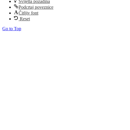
Svijetla pozadina
Podcrtaj poveznice
Čitljiv font
Reset
Go to Top