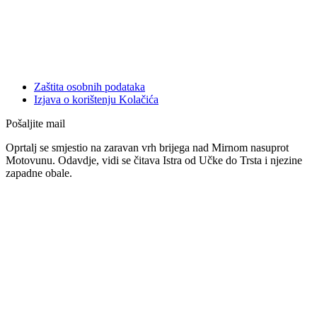
Zaštita osobnih podataka
Izjava o korištenju Kolačića
Pošaljite mail
Oprtalj se smjestio na zaravan vrh brijega nad Mirnom nasuprot
Motovunu. Odavdje, vidi se čitava Istra od Učke do Trsta i njezine
zapadne obale.