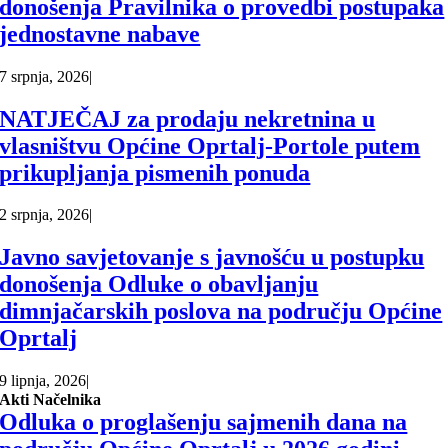
donošenja Pravilnika o provedbi postupaka
jednostavne nabave
7 srpnja, 2026
|
NATJEČAJ za prodaju nekretnina u
vlasništvu Općine Oprtalj-Portole putem
prikupljanja pismenih ponuda
2 srpnja, 2026
|
Javno savjetovanje s javnošću u postupku
donošenja Odluke o obavljanju
dimnjačarskih poslova na području Općine
Oprtalj
9 lipnja, 2026
|
Akti Načelnika
Odluka o proglašenju sajmenih dana na