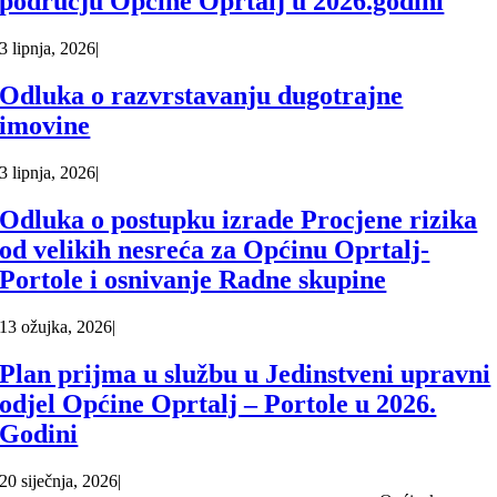
području Općine Oprtalj u 2026.godini
3 lipnja, 2026
|
Odluka o razvrstavanju dugotrajne
imovine
3 lipnja, 2026
|
Odluka o postupku izrade Procjene rizika
od velikih nesreća za Općinu Oprtalj-
Portole i osnivanje Radne skupine
13 ožujka, 2026
|
Plan prijma u službu u Jedinstveni upravni
odjel Općine Oprtalj – Portole u 2026.
Godini
20 siječnja, 2026
|