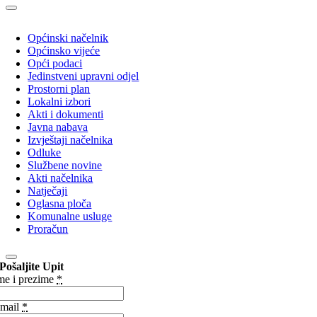
Općinski načelnik
Općinsko vijeće
Opći podaci
Jedinstveni upravni odjel
Prostorni plan
Lokalni izbori
Akti i dokumenti
Javna nabava
Izvještaji načelnika
Odluke
Službene novine
Akti načelnika
Natječaji
Oglasna ploča
Komunalne usluge
Proračun
Pošaljite Upit
me i prezime
*
mail
*