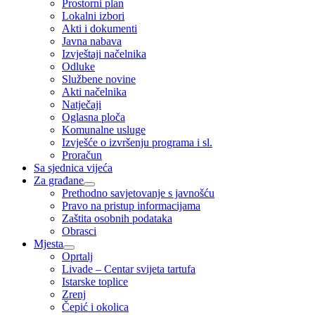
Prostorni plan
Lokalni izbori
Akti i dokumenti
Javna nabava
Izvještaji načelnika
Odluke
Službene novine
Akti načelnika
Natječaji
Oglasna ploča
Komunalne usluge
Izvješće o izvršenju programa i sl.
Proračun
Sa sjednica vijeća
Za građane
Prethodno savjetovanje s javnošću
Pravo na pristup informacijama
Zaštita osobnih podataka
Obrasci
Mjesta
Oprtalj
Livade – Centar svijeta tartufa
Istarske toplice
Zrenj
Čepić i okolica