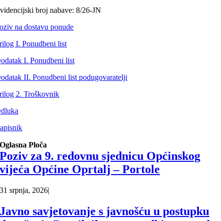
videncijski broj nabave: 8/26-JN
oziv na dostavu ponude
rilog I. Ponudbeni list
odatak I. Ponudbeni list
odatak II. Ponudbeni list podugovaratelji
rilog 2. Troškovnik
dluka
apisnik
Oglasna Ploča
Poziv za 9. redovnu sjednicu Općinskog
vijeća Općine Oprtalj – Portole
31 srpnja, 2026
|
Javno savjetovanje s javnošću u postupku