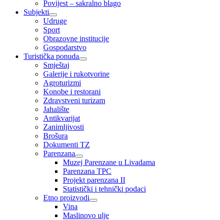
Povijest – sakralno blago
Subjekti
Udruge
Sport
Obrazovne institucije
Gospodarstvo
Turistička ponuda
Smještaj
Galerije i rukotvorine
Agroturizmi
Konobe i restorani
Zdravstveni turizam
Jahalište
Antikvarijat
Zanimljivosti
Brošura
Dokumenti TZ
Parenzana
Muzej Parenzane u Livadama
Parenzana TPC
Projekt parenzana II
Statistički i tehnički podaci
Etno proizvodi
Vina
Maslinovo ulje