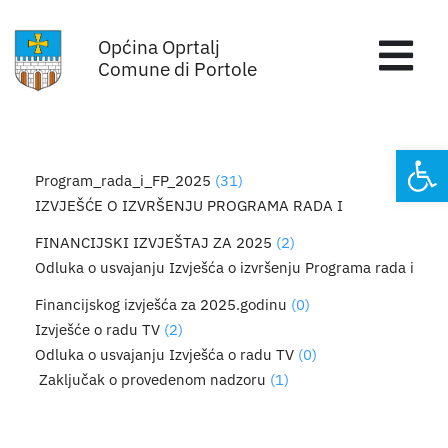
Skip
Općina Oprtalj
to
Tog
Comune di Portole
content
Nav
Home
Open
Program_rada_i_FP_2025
(31)
Općinska uprava
IZVJEŠĆE O IZVRŠENJU PROGRAMA RADA I
FINANCIJSKI IZVJEŠTAJ ZA 2025
(2)
Sa sjednica vijeća
Odluka o usvajanju Izvješća o izvršenju Programa rada i
Financijskog izvješća za 2025.godinu
(0)
Za građane
Izvješće o radu TV
(2)
Odluka o usvajanju Izvješća o radu TV
(0)
Mjesta
Zaključak o provedenom nadzoru
(1)
Subjekti