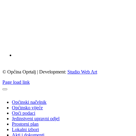
© Općina Oprtalj | Development:
Studio Web Art
Page load link
Općinski načelnik
Općinsko vijeće
Opći podaci
Jedinstveni upravni odjel
Prostorni plan
Lokalni izbori
Akti i dokumenti