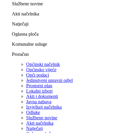
Službene novine
Akti načelnika
Natječaji
Oglasna ploča
Komunalne usluge
Proračun
Općinski načelnik
Općinsko vijeće
Opći podaci
Jedinstveni upravni odjel
Prostorni plan
Lokalni izbori
Akti i dokumenti
Javna nabava
Izvještaji načelnika
Odluke
Službene novine
Akti načelnika
Natječaji