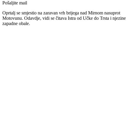
Pošaljite mail
Oprtalj se smjestio na zaravan vrh brijega nad Mirnom nasuprot
Motovunu. Odavdje, vidi se čitava Istra od Učke do Trsta i njezine
zapadne obale.