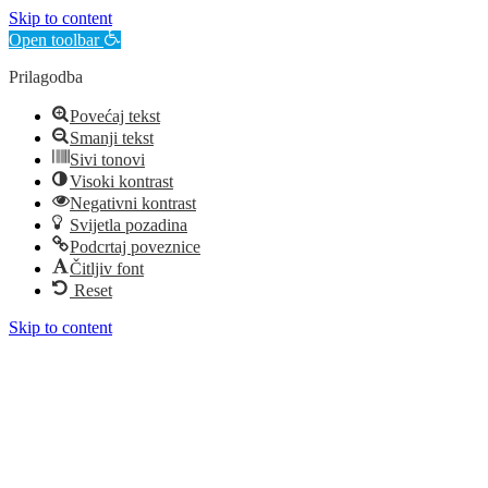
Skip to content
Open toolbar
Prilagodba
Povećaj tekst
Smanji tekst
Sivi tonovi
Visoki kontrast
Negativni kontrast
Svijetla pozadina
Podcrtaj poveznice
Čitljiv font
Reset
Skip to content