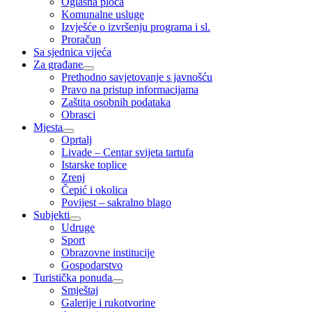
Oglasna ploča
Komunalne usluge
Izvješće o izvršenju programa i sl.
Proračun
Sa sjednica vijeća
Za građane
Prethodno savjetovanje s javnošću
Pravo na pristup informacijama
Zaštita osobnih podataka
Obrasci
Mjesta
Oprtalj
Livade – Centar svijeta tartufa
Istarske toplice
Zrenj
Čepić i okolica
Povijest – sakralno blago
Subjekti
Udruge
Sport
Obrazovne institucije
Gospodarstvo
Turistička ponuda
Smještaj
Galerije i rukotvorine