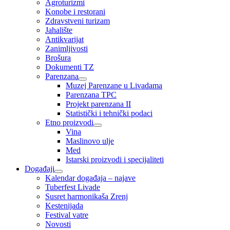
Agroturizmi
Konobe i restorani
Zdravstveni turizam
Jahalište
Antikvarijat
Zanimljivosti
Brošura
Dokumenti TZ
Parenzana
Muzej Parenzane u Livadama
Parenzana TPC
Projekt parenzana II
Statistički i tehnički podaci
Etno proizvodi
Vina
Maslinovo ulje
Med
Istarski proizvodi i specijaliteti
Događaji
Kalendar događaja – najave
Tuberfest Livade
Susret harmonikaša Zrenj
Kestenijada
Festival vatre
Novosti