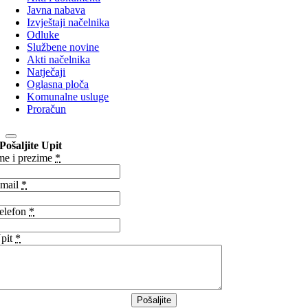
Javna nabava
Izvještaji načelnika
Odluke
Službene novine
Akti načelnika
Natječaji
Oglasna ploča
Komunalne usluge
Proračun
Pošaljite Upit
me i prezime
*
mail
*
elefon
*
pit
*
Pošaljite