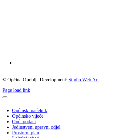
© Općina Oprtalj | Development:
Studio Web Art
Page load link
Općinski načelnik
Općinsko vijeće
Opći podaci
Jedinstveni upravni odjel
Prostorni plan