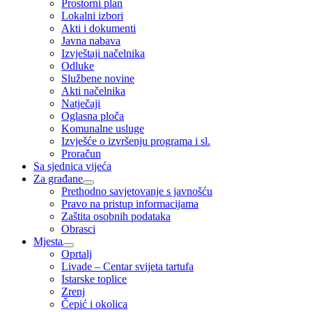
Prostorni plan
Lokalni izbori
Akti i dokumenti
Javna nabava
Izvještaji načelnika
Odluke
Službene novine
Akti načelnika
Natječaji
Oglasna ploča
Komunalne usluge
Izvješće o izvršenju programa i sl.
Proračun
Sa sjednica vijeća
Za građane
Prethodno savjetovanje s javnošću
Pravo na pristup informacijama
Zaštita osobnih podataka
Obrasci
Mjesta
Oprtalj
Livade – Centar svijeta tartufa
Istarske toplice
Zrenj
Čepić i okolica