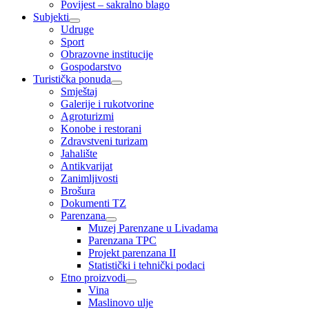
Povijest – sakralno blago
Subjekti
Udruge
Sport
Obrazovne institucije
Gospodarstvo
Turistička ponuda
Smještaj
Galerije i rukotvorine
Agroturizmi
Konobe i restorani
Zdravstveni turizam
Jahalište
Antikvarijat
Zanimljivosti
Brošura
Dokumenti TZ
Parenzana
Muzej Parenzane u Livadama
Parenzana TPC
Projekt parenzana II
Statistički i tehnički podaci
Etno proizvodi
Vina
Maslinovo ulje