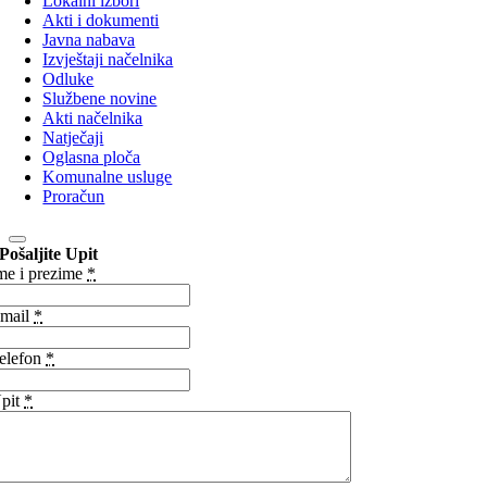
Lokalni izbori
Akti i dokumenti
Javna nabava
Izvještaji načelnika
Odluke
Službene novine
Akti načelnika
Natječaji
Oglasna ploča
Komunalne usluge
Proračun
Pošaljite Upit
me i prezime
*
mail
*
elefon
*
pit
*