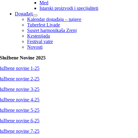
Med
Istarski proizvodi i specijaliteti
Događaji
Kalendar događaja – najave
Tuberfest Livade
Susret harmonikaša Zrenj
Kestenijada
Festival vatre
Novosti
Službene Novine 2025
lužbene novine 1-25
lužbene novine 2-25
lužbene novine 3-25
lužbene novine 4-25
lužbene novine 5-25
lužbene novine 6-25
lužbene novine 7-25