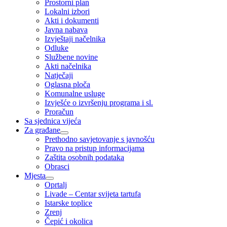
Prostorni plan
Lokalni izbori
Akti i dokumenti
Javna nabava
Izvještaji načelnika
Odluke
Službene novine
Akti načelnika
Natječaji
Oglasna ploča
Komunalne usluge
Izvješće o izvršenju programa i sl.
Proračun
Sa sjednica vijeća
Za građane
Prethodno savjetovanje s javnošću
Pravo na pristup informacijama
Zaštita osobnih podataka
Obrasci
Mjesta
Oprtalj
Livade – Centar svijeta tartufa
Istarske toplice
Zrenj
Čepić i okolica