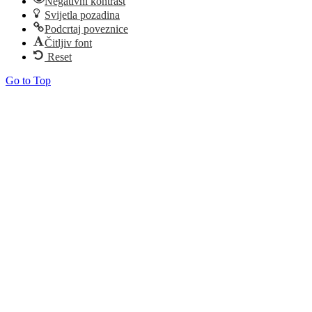
Negativni kontrast
Svijetla pozadina
Podcrtaj poveznice
Čitljiv font
Reset
Go to Top