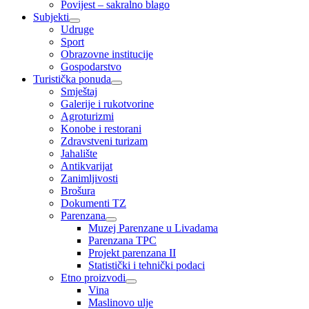
Povijest – sakralno blago
Subjekti
Udruge
Sport
Obrazovne institucije
Gospodarstvo
Turistička ponuda
Smještaj
Galerije i rukotvorine
Agroturizmi
Konobe i restorani
Zdravstveni turizam
Jahalište
Antikvarijat
Zanimljivosti
Brošura
Dokumenti TZ
Parenzana
Muzej Parenzane u Livadama
Parenzana TPC
Projekt parenzana II
Statistički i tehnički podaci
Etno proizvodi
Vina
Maslinovo ulje