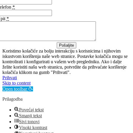
elefon
*
pit
*
Pošaljite
Koristimo kolačiće za bolju interakciju s korisnicima i njihovim
iskustvom korištenja naše web stranice. Postavke kolačića mogu se
kontrolirati i konfigurirati u vašem web pregledniku. Ako i dalje
želite koristiti našu web stranicu, potvrdite da prihvaćate korištenje
kolačića klikom na gumb "Prihvati".
Prihvati
Skip to content
Open toolbar
Prilagodba
Povećaj tekst
Smanji tekst
Sivi tonovi
Visoki kontrast