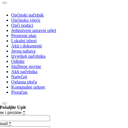
Općinski načelnik
Općinsko vijeće
Opći podaci
Jedinstveni upravni odjel
Prostorni plan
Lokalni izbori
Akti i dokumenti
Javna nabava
Izvještaji načelnika
Odluke
Službene novine
Akti načelnika
Natječaji
Oglasna ploča
Komunalne usluge
Proračun
Pošaljite Upit
me i prezime
*
mail
*