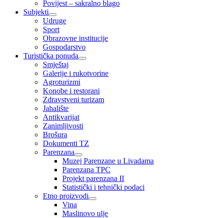
Povijest – sakralno blago
Subjekti
Udruge
Sport
Obrazovne institucije
Gospodarstvo
Turistička ponuda
Smještaj
Galerije i rukotvorine
Agroturizmi
Konobe i restorani
Zdravstveni turizam
Jahalište
Antikvarijat
Zanimljivosti
Brošura
Dokumenti TZ
Parenzana
Muzej Parenzane u Livadama
Parenzana TPC
Projekt parenzana II
Statistički i tehnički podaci
Etno proizvodi
Vina
Maslinovo ulje