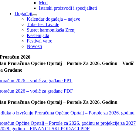
Med
Istarski proizvodi i specijaliteti
Događaji
Kalendar događaja – najave
Tuberfest Livade
Susret harmonikaša Zrenj
Kestenijada
Festival vatre
Novosti
Proračun 2026
lan Proračuna Općine Oprtalj – Portole Za 2026. Godinu – Vodič
a Građane
roračun 2026 – vodič za građane PPT
roračun 2026 – vodič za građane PDF
lan Proračuna Općine Oprtalj – Portole Za 2026. Godinu
dluka o izvršenju Proračuna Općine Oprtalj – Portole za 2026. godinu
roračun Općine Oprtalj – Portole za 2026. godinu te projekcije za 2027
 2028. godinu – FINANCIJSKI PODACI PDF