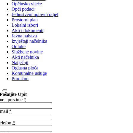
Općinsko vijeće
Opći podaci
Jedinstveni upravni odjel
Prostorni plan
Lokalni izbori
Akti i dokumenti
Javna nabava
Izvještaji načelnika
Odluke
Službene novine
Akti načelnika
Natječaji
Oglasna ploča
Komunalne usluge
Proračun
Pošaljite Upit
me i prezime
*
mail
*
elefon
*