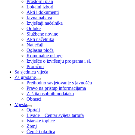
Prostorni plan
Lokalni izbori
Akti i dokumenti
Javna nabava
Izvještaji načelnika
Odluke
Službene novine
Akti načelnika
Natječaji
Oglasna ploča
Komunalne usluge
Izvješće o izvršenju programa i sl.
Proračun
Sa sjednica vijeća
Za građane
Prethodno savjetovanje s javnošću
Pravo na pristup informacijama
Zaštita osobnih podataka
Obrasci
Mjesta
Oprtalj
Livade – Centar svijeta tartufa
Istarske toplice
Zrenj
Čepić i okolica