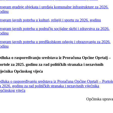
rogram gradnje objekata i uređaja komunalne infrastrukture za 2026.
odinu
rogram javnih potreba u kulturi, religiji i sportu za 2026. godinu
rogram javnih potreba u području socijalne skrbi i zdravstva za 2026.
odinu
rogram javnih potreba u predškolskom odgoju i obrazovanju za 2026.
odinu
dluka o raspoređivanju sredstava iz Proračuna Općine Oprtalj –
ortole za 2025. godinu za rad političkih stranaka i nezavisnih
ijećnika Općinskog vijeća
dluka o raspoređivanju sredstava iz Proračuna Općine Oprtalj – Portol
a 2026. godinu za rad političkih stranaka i nezavisnih vijećnika
pćinskog vijeća
Općinska uprav