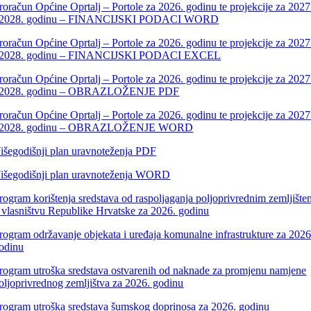
roračun Općine Oprtalj – Portole za 2026. godinu te projekcije za 2027
 2028. godinu – FINANCIJSKI PODACI WORD
roračun Općine Oprtalj – Portole za 2026. godinu te projekcije za 2027
 2028. godinu – FINANCIJSKI PODACI EXCEL
roračun Općine Oprtalj – Portole za 2026. godinu te projekcije za 2027
 2028. godinu – OBRAZLOŽENJE PDF
roračun Općine Oprtalj – Portole za 2026. godinu te projekcije za 2027
 2028. godinu – OBRAZLOŽENJE WORD
išegodišnji plan uravnoteženja PDF
išegodišnji plan uravnoteženja WORD
rogram korištenja sredstava od raspoljaganja poljoprivrednim zemljište
 vlasništvu Republike Hrvatske za 2026. godinu
rogram održavanje objekata i uređaja komunalne infrastrukture za 2026
odinu
rogram utroška sredstava ostvarenih od naknade za promjenu namjene
oljoprivrednog zemljištva za 2026. godinu
rogram utroška sredstava šumskog doprinosa za 2026. godinu