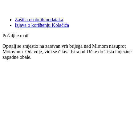
Zaštita osobnih podataka
Izjava o korištenju Kolačića
Pošaljite mail
Oprtalj se smjestio na zaravan vrh brijega nad Mirnom nasuprot
Motovunu. Odavdje, vidi se čitava Istra od Učke do Trsta i njezine
zapadne obale.